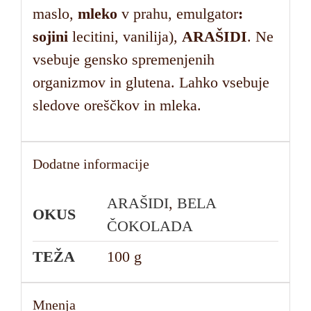
maslo,
mleko
v prahu, emulgator
:
sojini
lecitini, vanilija),
ARAŠIDI
. Ne
vsebuje gensko spremenjenih
organizmov in glutena. Lahko vsebuje
sledove oreščkov in mleka.
Dodatne informacije
ARAŠIDI
,
BELA
OKUS
ČOKOLADA
TEŽA
100 g
Mnenja