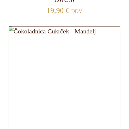
19,90
€
DDV