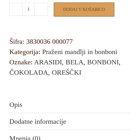
DODAJ V KOŠARICO
ARAŠIDI
V
BELI
Šifra:
3830036 000077
ČOKOLADI
Kategorija:
Praženi mandlji in bonboni
količina
Oznake:
ARASIDI
,
BELA
,
BONBONI
,
ČOKOLADA
,
OREŠČKI
Opis
Dodatne informacije
Mnenja (0)