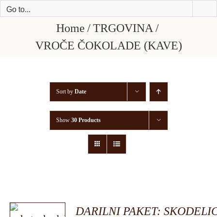
Skip
Go to...
to
Home
TRGOVINA
content
VROČE ČOKOLADE (KAVE)
Sort by
Date
Show
30 Products
DARILNI PAKET: SKODELI