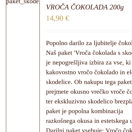
VROČA ČOKOLADA 200g
14,90
€
Popolno darilo za ljubitelje čoko
Naš paket 'Vroča čokolada s sko
je nepogrešljiva izbira za vse, ki
kakovostno vročo čokolado in e
skodelice. Ob nakupu tega paket
prejmete okusno vrečko vroče č
ter ekskluzivno skodelico brezpl
paket je popolna kombinacija
razkošnega okusa in estetskega u
Darilni paket vsebuje: Vročo čo