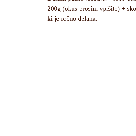
200g (okus prosim vpišite) + sko
CO
ki je ročno delana.
S