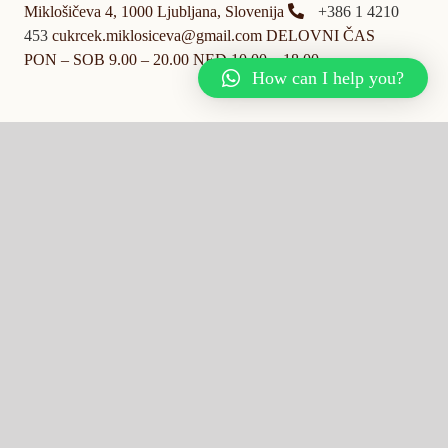
Miklošičeva 4, 1000 Ljubljana, Slovenija
+386 1 4210
453
cukrcek.miklosiceva@gmail.com DELOVNI ČAS
PON – SOB 9.00 – 20.00 NED 10.00 – 18.00
How can I help you?
Čokoladnica Cukrček
Marketing oddelek Trpinčeva 41a, 1000 Ljubljana
info@cukrcek.si
T: +38659782313
PONEDELJEK –
SOBOTA: 9.00 – 20.00
@
2026 Benedict d.o.o. , Trpinčeva 41a, 1000 Ljubljana |
izdelava:
E-naslov:
info@benedict.si
, Telefon:
+386 1 421 04 53
, Faks: +386