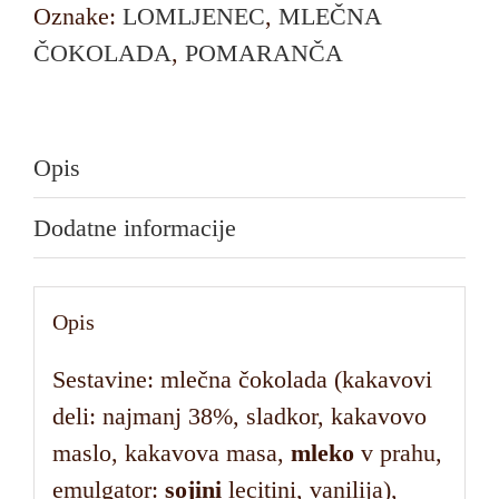
Oznake:
LOMLJENEC
,
MLEČNA
ČOKOLADA
,
POMARANČA
Opis
Dodatne informacije
Opis
Sestavine: mlečna čokolada (kakavovi
deli: najmanj 38%, sladkor, kakavovo
maslo, kakavova masa,
mleko
v prahu,
emulgator:
sojini
lecitini, vanilija),