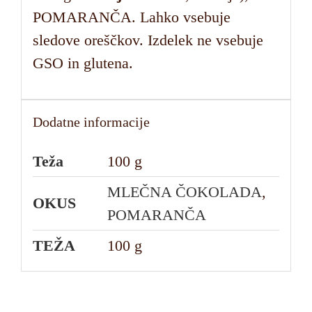
POMARANČA. Lahko vsebuje
sledove oreščkov. Izdelek ne vsebuje
GSO in glutena.
Dodatne informacije
Teža
100 g
MLEČNA ČOKOLADA
,
OKUS
POMARANČA
TEŽA
100 g