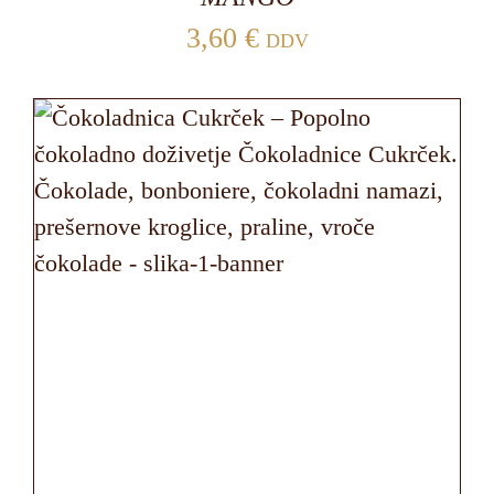
3,60
€
DDV