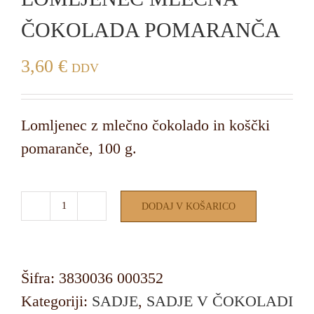
ČOKOLADA POMARANČA
3,60
€
DDV
Lomljenec z mlečno čokolado in koščki
pomaranče, 100 g.
DODAJ V KOŠARICO
LOMLJENEC
MLEČNA
ČOKOLADA
Šifra:
3830036 000352
POMARANČA
Kategoriji:
SADJE
,
SADJE V ČOKOLADI
količina