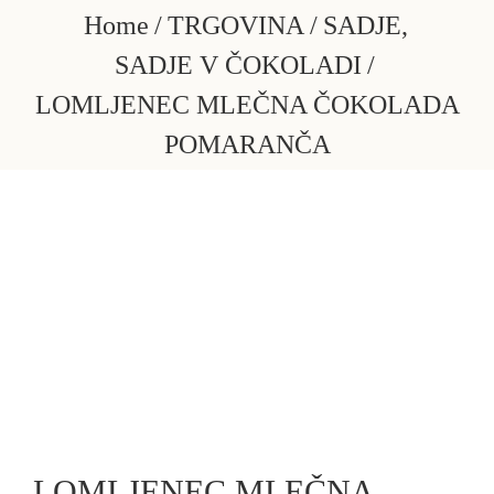
Skip
Home
TRGOVINA
SADJE
to
SADJE V ČOKOLADI
content
LOMLJENEC MLEČNA ČOKOLADA
POMARANČA
LOMLJENEC MLEČNA