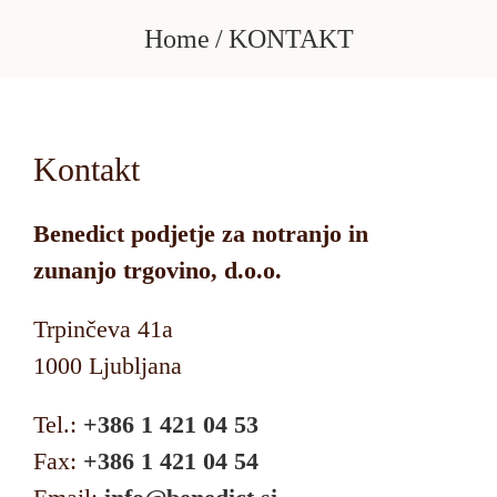
Skip
Home
KONTAKT
to
content
Kontakt
Benedict podjetje za notranjo in
zunanjo trgovino, d.o.o.
Trpinčeva 41a
1000 Ljubljana
Tel.:
+386 1 421 04 53
Fax:
+386 1 421 04 54