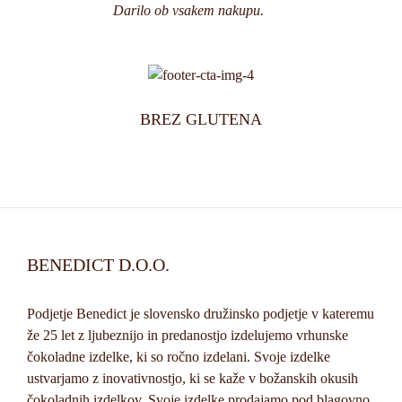
Darilo ob vsakem nakupu.
BREZ GLUTENA
BENEDICT D.O.O.
Podjetje Benedict je slovensko družinsko podjetje v kateremu
že 25 let z ljubeznijo in predanostjo izdelujemo vrhunske
čokoladne izdelke, ki so ročno izdelani. Svoje izdelke
ustvarjamo z inovativnostjo, ki se kaže v božanskih okusih
čokoladnih izdelkov. Svoje izdelke prodajamo pod blagovno