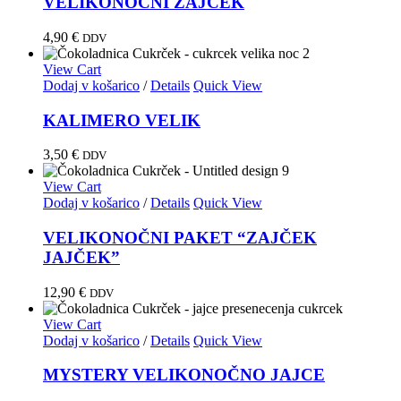
VELIKONOČNI ZAJČEK
4,90
€
DDV
View Cart
Dodaj v košarico
/
Details
Quick View
KALIMERO VELIK
3,50
€
DDV
View Cart
Dodaj v košarico
/
Details
Quick View
VELIKONOČNI PAKET “ZAJČEK
JAJČEK”
12,90
€
DDV
View Cart
Dodaj v košarico
/
Details
Quick View
MYSTERY VELIKONOČNO JAJCE