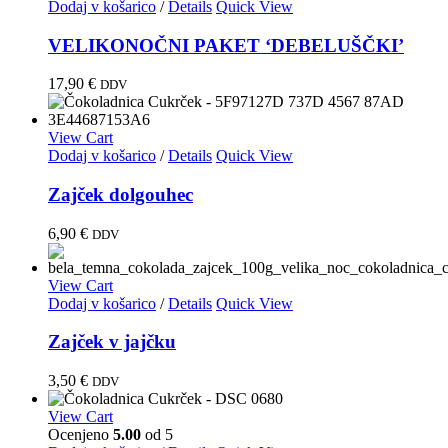
Dodaj v košarico
/
Details
Quick View
VELIKONOČNI PAKET ‘DEBELUŠČKI’
17,90
€
DDV
View Cart
Dodaj v košarico
/
Details
Quick View
Zajček dolgouhec
6,90
€
DDV
View Cart
Dodaj v košarico
/
Details
Quick View
Zajček v jajčku
3,50
€
DDV
View Cart
Ocenjeno
5.00
od 5