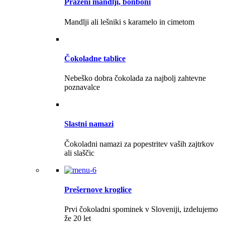
Praženi mandlji, bonboni
Mandlji ali lešniki s karamelo in cimetom
Čokoladne tablice
Nebeško dobra čokolada za najbolj zahtevne
poznavalce
Slastni namazi
Čokoladni namazi za popestritev vaših zajtrkov
ali slaščic
Prešernove kroglice
Prvi čokoladni spominek v Sloveniji, izdelujemo
že 20 let