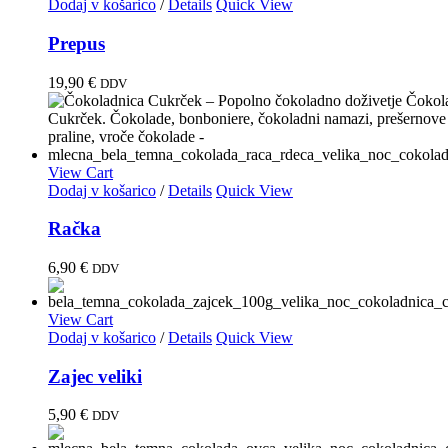
Dodaj v košarico
/
Details
Quick View
Prepus
19,90
€
DDV
View Cart
Dodaj v košarico
/
Details
Quick View
Račka
6,90
€
DDV
View Cart
Dodaj v košarico
/
Details
Quick View
Zajec veliki
5,90
€
DDV