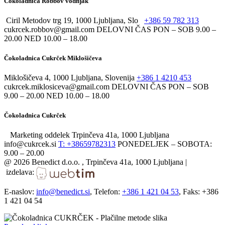
Čokoladnica Robbov vodnjak
Ciril Metodov trg 19, 1000 Ljubljana, Slo
+386 59 782 313
cukrcek.robbov@gmail.com DELOVNI ČAS PON – SOB 9.00 –
20.00 NED 10.00 – 18.00
Čokoladnica Cukrček Miklošičeva
Miklošičeva 4, 1000 Ljubljana, Slovenija
+386 1 4210 453
cukrcek.miklosiceva@gmail.com DELOVNI ČAS PON – SOB
9.00 – 20.00 NED 10.00 – 18.00
Čokoladnica Cukrček
Marketing oddelek Trpinčeva 41a, 1000 Ljubljana
info@cukrcek.si
T: +38659782313
PONEDELJEK – SOBOTA:
9.00 – 20.00
@
2026 Benedict d.o.o. , Trpinčeva 41a, 1000 Ljubljana |
izdelava:
E-naslov:
info@benedict.si
, Telefon:
+386 1 421 04 53
, Faks: +386
1 421 04 54