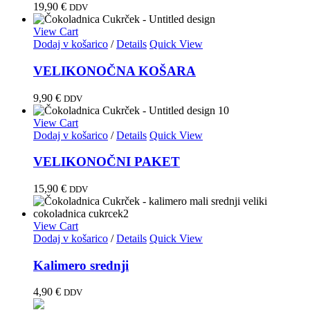
19,90
€
DDV
View Cart
Dodaj v košarico
/
Details
Quick View
VELIKONOČNA KOŠARA
9,90
€
DDV
View Cart
Dodaj v košarico
/
Details
Quick View
VELIKONOČNI PAKET
15,90
€
DDV
View Cart
Dodaj v košarico
/
Details
Quick View
Kalimero srednji
4,90
€
DDV