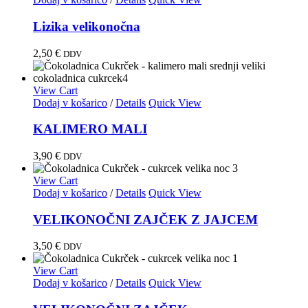
Lizika velikonočna
2,50
€
DDV
View Cart
Dodaj v košarico
/
Details
Quick View
KALIMERO MALI
3,90
€
DDV
View Cart
Dodaj v košarico
/
Details
Quick View
VELIKONOČNI ZAJČEK Z JAJCEM
3,50
€
DDV
View Cart
Dodaj v košarico
/
Details
Quick View