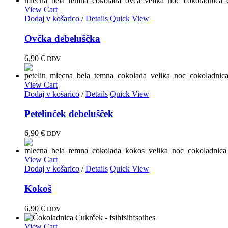
View Cart
Dodaj v košarico
/
Details
Quick View
Ovčka debeluščka
6,90
€
DDV
View Cart
Dodaj v košarico
/
Details
Quick View
Petelinček debelušček
6,90
€
DDV
View Cart
Dodaj v košarico
/
Details
Quick View
Kokoš
6,90
€
DDV
View Cart