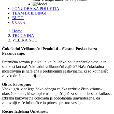
PONUDBA ZA PODJETJA
TEAM BUILDINGI
BLOG
0
0,00
€
Home
TRGOVINA
VELIKA NOČ
Čokoladni Velikonočni Produkti – Slastna Poslastica za
Praznovanje.
Praznična sezona je tukaj in kaj bi lahko bolje pričaralo veselje in
sladkost kot naš čokoladni velikonočni zajček? Naša čokoladna
mojstrovina je narejena s prefinjenimi sestavinami, ki so kot nalašč
za vso družino in prijatelje.
Okus, ki osupne:
Vsak ugriz v našega čokoladnega zajčka razkrije čisto vrhunski
okus čokolade, ki se topi v ustih, puščajoč za sabo nebeško sladkost.
Izbrana kakovostna čokolada je popolnoma uravnotežena, da
zadovolji vaše brbončice in prinese pristno veselje.
Ročno Izdelana Umetnost: