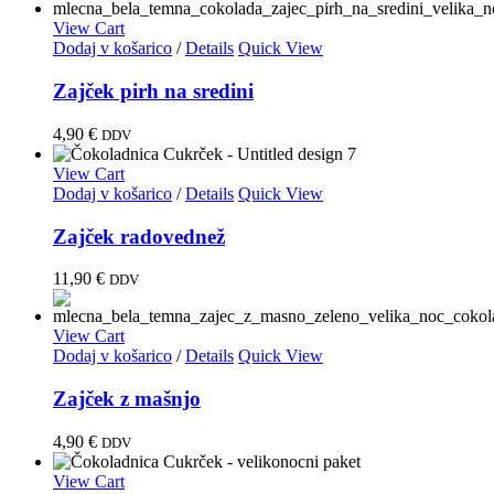
View Cart
Dodaj v košarico
/
Details
Quick View
Zajček pirh na sredini
4,90
€
DDV
View Cart
Dodaj v košarico
/
Details
Quick View
Zajček radovednež
11,90
€
DDV
View Cart
Dodaj v košarico
/
Details
Quick View
Zajček z mašnjo
4,90
€
DDV
View Cart