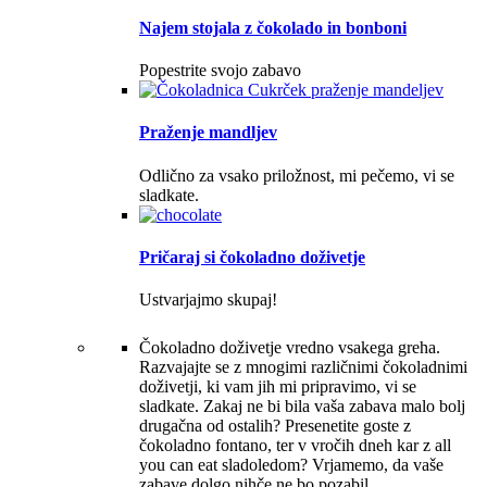
Najem stojala z čokolado in bonboni
Popestrite svojo zabavo
Praženje mandljev
Odlično za vsako priložnost, mi pečemo, vi se
sladkate.
Pričaraj si čokoladno doživetje
Ustvarjajmo skupaj!
Čokoladno doživetje vredno vsakega greha.
Razvajajte se z mnogimi različnimi čokoladnimi
doživetji, ki vam jih mi pripravimo, vi se
sladkate. Zakaj ne bi bila vaša zabava malo bolj
drugačna od ostalih? Presenetite goste z
čokoladno fontano, ter v vročih dneh kar z all
you can eat sladoledom? Vrjamemo, da vaše
zabave dolgo nihče ne bo pozabil.