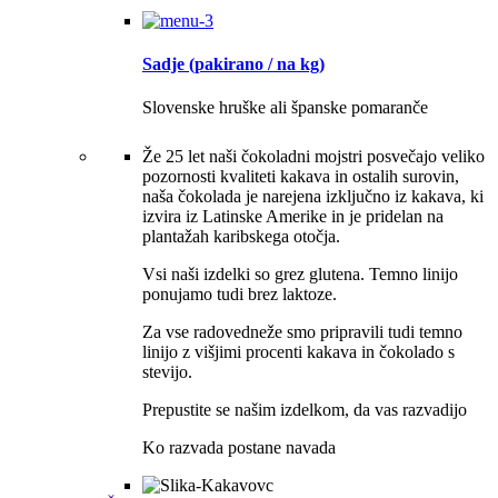
Sadje (pakirano / na kg)
Slovenske hruške ali španske pomaranče
Že 25 let naši čokoladni mojstri posvečajo veliko
pozornosti kvaliteti kakava in ostalih surovin,
naša čokolada je narejena izključno iz kakava, ki
izvira iz Latinske Amerike in je pridelan na
plantažah karibskega otočja.
Vsi naši izdelki so grez glutena. Temno linijo
ponujamo tudi brez laktoze.
Za vse radovedneže smo pripravili tudi temno
linijo z višjimi procenti kakava in čokolado s
stevijo.
Prepustite se našim izdelkom, da vas razvadijo
Ko razvada postane navada