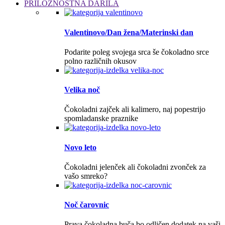
PRILOŽNOSTNA DARILA
Valentinovo/Dan žena/Materinski dan
Podarite poleg svojega srca še čokoladno srce
polno različnih okusov
Velika noč
Čokoladni zajček ali kalimero, naj popestrijo
spomladanske praznike
Novo leto
Čokoladni jelenček ali čokoladni zvonček za
vašo smreko?
Noč čarovnic
Prava čokoladna buča bo odličen dodatek na vaši