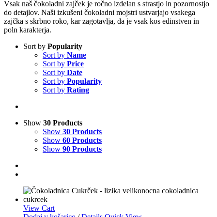
Vsak naš čokoladni zajček je ročno izdelan s strastjo in pozornostjo
do detajlov. Naši izkušeni čokoladni mojstri ustvarjajo vsakega
zajčka s skrbno roko, kar zagotavlja, da je vsak kos edinstven in
poln karakterja.
Sort by
Popularity
Sort by
Name
Sort by
Price
Sort by
Date
Sort by
Popularity
Sort by
Rating
Show
30 Products
Show
30 Products
Show
60 Products
Show
90 Products
View Cart
Dodaj v košarico
/
Details
Quick View