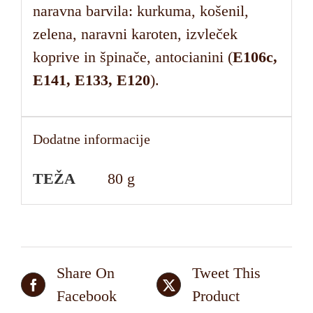
naravna barvila: kurkuma, košenil,
zelena, naravni karoten, izvleček
koprive in špinače, antocianini (
E106c,
E141, E133, E120
).
Dodatne informacije
TEŽA
80 g
Share On
Tweet This
Facebook
Product