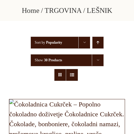
Skip
Home
TRGOVINA
LEŠNIK
to
content
Sort by
Popularity
Show
30 Products