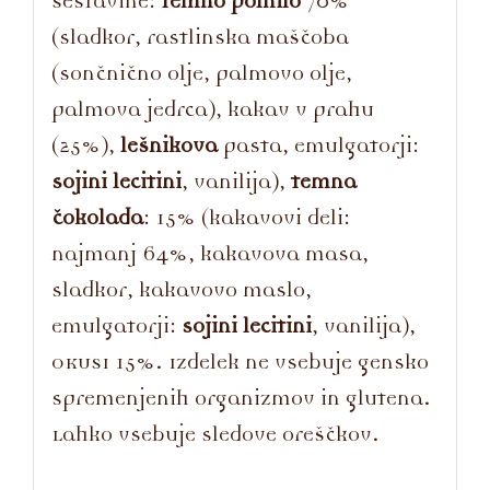
Sestavine:
temno polnilo
70%
(sladkor, rastlinska maščoba
(sončnično olje, palmovo olje,
palmova jedrca), kakav v prahu
(25%),
lešnikova
pasta, emulgatorji:
sojini lecitini
, vanilija),
temna
čokolada
: 15% (kakavovi deli:
najmanj 64%, kakavova masa,
sladkor, kakavovo maslo,
emulgatorji:
sojini lecitini
, vanilija),
OKUSI 15%. Izdelek ne vsebuje gensko
spremenjenih organizmov in glutena.
Lahko vsebuje sledove oreščkov.