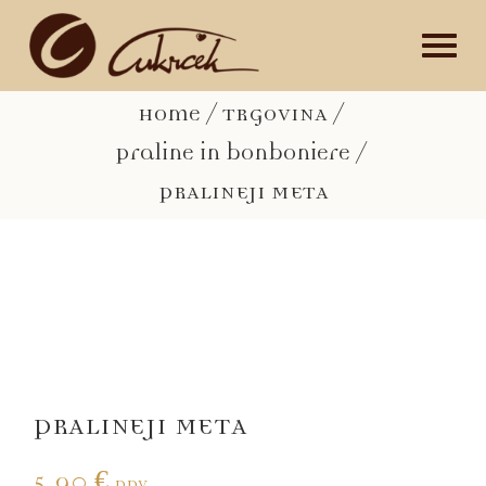
Skip
Search
to
for:
content
Home
TRGOVINA
Praline in bonboniere
PRALINEJI META
PRALINEJI META
5,90
€
DDV