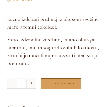
Ročno izdelani pralineji z okusom svežine
mete v temni čokoladi.
Meta, zdravilna rastlina, ki ima okus po
mentolu, ima mnogo zdravilnih lastnosti,
zato bi jo morali nujno uvrstiti med svojo
prehrano.
DODAJ V KOŠARICO
PRALINEJI
META
količina