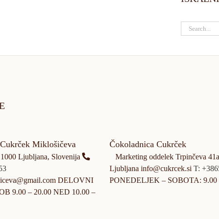
E
 Cukrček Miklošičeva
Čokoladnica Cukrček
 1000 Ljubljana, Slovenija
Marketing oddelek Trpinčeva 41a
53
Ljubljana info@cukrcek.si
T: +38
osiceva@gmail.com DELOVNI
PONEDELJEK – SOBOTA: 9.00 
B 9.00 – 20.00 NED 10.00 –