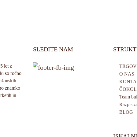
SLEDITE NAM
STRUKT
5 let z
TRGOV
ki so ročno
O NAS
božanskih
KONTA
vno znamko
ČOKOL
rketih in
Team bui
Razpis z
BLOG
ISKALN