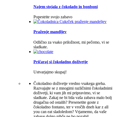
Najem stojala z čokolado in bonboni
Popestrite svojo zabavo
Praženje mandljev
Odlično za vsako priložnost, mi pečemo, vi se
sladkate.
Pričaraj si čokoladno doživetje
Ustvarjajmo skupaj!
Čokoladno doživetje vredno vsakega greha.
Razvajajte se z mnogimi različnimi čokoladnimi
doživetji, ki vam jih mi pripravimo, vi se
sladkate. Zakaj ne bi bila vaša zabava malo bolj
drugačna od ostalih? Presenetite goste z
čokoladno fontano, ter v vročih dneh kar z all
you can eat sladoledom? Vrjamemo, da vaše
zabave dolgo nihče ne bo pozabil.