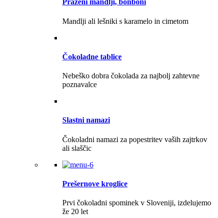
Praženi mandlji, bonboni
Mandlji ali lešniki s karamelo in cimetom
Čokoladne tablice
Nebeško dobra čokolada za najbolj zahtevne
poznavalce
Slastni namazi
Čokoladni namazi za popestritev vaših zajtrkov
ali slaščic
Prešernove kroglice
Prvi čokoladni spominek v Sloveniji, izdelujemo
že 20 let