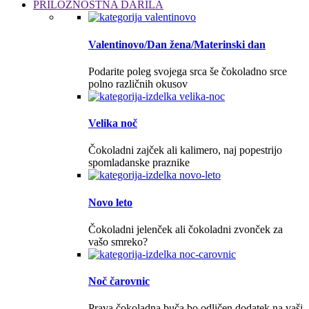
PRILOŽNOSTNA DARILA
Valentinovo/Dan žena/Materinski dan
Podarite poleg svojega srca še čokoladno srce
polno različnih okusov
Velika noč
Čokoladni zajček ali kalimero, naj popestrijo
spomladanske praznike
Novo leto
Čokoladni jelenček ali čokoladni zvonček za
vašo smreko?
Noč čarovnic
Prava čokoladna buča bo odličen dodatek na vaši