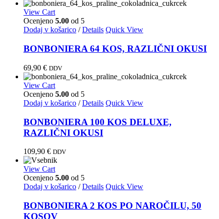
View Cart
Ocenjeno
5.00
od 5
Dodaj v košarico
/
Details
Quick View
BONBONIERA 64 KOS, RAZLIČNI OKUSI
69,90
€
DDV
View Cart
Ocenjeno
5.00
od 5
Dodaj v košarico
/
Details
Quick View
BONBONIERA 100 KOS DELUXE,
RAZLIČNI OKUSI
109,90
€
DDV
View Cart
Ocenjeno
5.00
od 5
Dodaj v košarico
/
Details
Quick View
BONBONIERA 2 KOS PO NAROČILU, 50
KOSOV