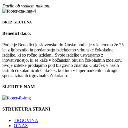
Darilo ob vsakem nakupu.
BREZ GLUTENA
Benedict d.o.o.
Podjetje Benedict je slovensko družinsko podjetje v kateremu že 25
let z ljubeznijo in predanostjo izdelujemo vrhunske čokoladne
izdelke, ki so ročno izdelani. Svoje izdelke ustvarjamo z
inovativnostjo, ki se kaže v božanskih okusih čokoladnih izdelkov.
Svoje izdelke prodajamo pod blagovno znamko Cukrček v naših
lastnih čokoladnicah Cukrček, kot tudi v hipermarketih in drugih
specializiranih trgovinah s čokolado.
SLEDITE NAM
STRUKTURA STRANI
TRGOVINA
O NAS