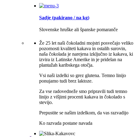
Sadje (pakirano / na kg)
Slovenske hruške ali španske pomaranče
Že 25 let naši čokoladni mojstri posvečajo veliko
pozornosti kvaliteti kakava in ostalih surovin,
naša čokolada je narejena izključno iz kakava, ki
izvira iz Latinske Amerike in je pridelan na
plantažah karibskega otočja.
Vsi naši izdelki so grez glutena. Temno linijo
ponujamo tudi brez laktoze.
Za vse radovedneže smo pripravili tudi temno
linijo z višjimi procenti kakava in čokolado s
stevijo.
Prepustite se našim izdelkom, da vas razvadijo
Ko razvada postane navada