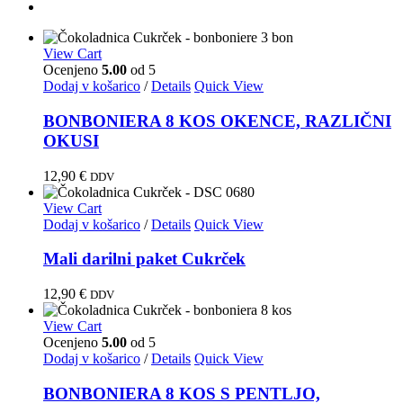
View Cart
Ocenjeno
5.00
od 5
Dodaj v košarico
/
Details
Quick View
BONBONIERA 8 KOS OKENCE, RAZLIČNI
OKUSI
12,90
€
DDV
View Cart
Dodaj v košarico
/
Details
Quick View
Mali darilni paket Cukrček
12,90
€
DDV
View Cart
Ocenjeno
5.00
od 5
Dodaj v košarico
/
Details
Quick View
BONBONIERA 8 KOS S PENTLJO,