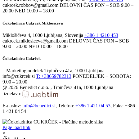
cukrcek.robbov@gmail.com DELOVNI ČAS PON – SOB 9.00 –
20.00 NED 10.00 – 18.00
Čokoladnica Cukrček Miklošičeva
Miklošičeva 4, 1000 Ljubljana, Slovenija
+386 1 4210 453
cukrcek.miklosiceva@gmail.com DELOVNI ČAS PON – SOB
9.00 – 20.00 NED 10.00 – 18.00
Čokoladnica Cukrček
Marketing oddelek Trpinčeva 41a, 1000 Ljubljana
info@cukrcek.si
T: +38659782313
PONEDELJEK – SOBOTA:
9.00 – 20.00
@
2026 Benedict d.o.o. , Trpinčeva 41a, 1000 Ljubljana |
izdelava:
E-naslov:
info@benedict.si
, Telefon:
+386 1 421 04 53
, Faks: +386
1 421 04 54
Page load link
×