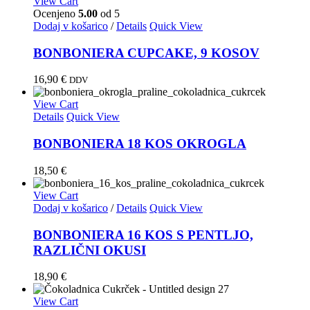
View Cart
Ocenjeno
5.00
od 5
Dodaj v košarico
/
Details
Quick View
BONBONIERA CUPCAKE, 9 KOSOV
16,90
€
DDV
View Cart
Details
Quick View
BONBONIERA 18 KOS OKROGLA
18,50
€
View Cart
Dodaj v košarico
/
Details
Quick View
BONBONIERA 16 KOS S PENTLJO,
RAZLIČNI OKUSI
18,90
€
View Cart