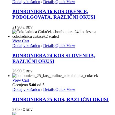
Dodaj v košarico
/
Details
Quick View
BONBONIERA 16 KOS OKENCE,
PODOLGOVATA, RAZLIČNI OKUSI
21,90
€
DDV
View Cart
Dodaj v košarico
/
Details
Quick View
BONBONIERA 24 KOS SLOVENIJA,
RAZLIČNI OKUSI
26,90
€
DDV
View Cart
Ocenjeno
5.00
od 5
Dodaj v košarico
/
Details
Quick View
BONBONIERA 25 KOS, RAZLIČNI OKUSI
27,90
€
DDV