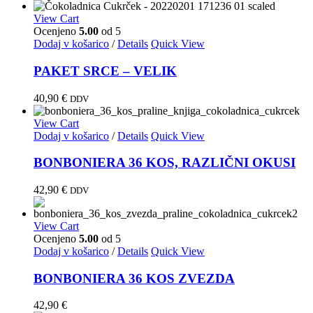
View Cart
Ocenjeno
5.00
od 5
Dodaj v košarico
/
Details
Quick View
PAKET SRCE – VELIK
40,90
€
DDV
View Cart
Dodaj v košarico
/
Details
Quick View
BONBONIERA 36 KOS, RAZLIČNI OKUSI
42,90
€
DDV
View Cart
Ocenjeno
5.00
od 5
Dodaj v košarico
/
Details
Quick View
BONBONIERA 36 KOS ZVEZDA
42,90
€