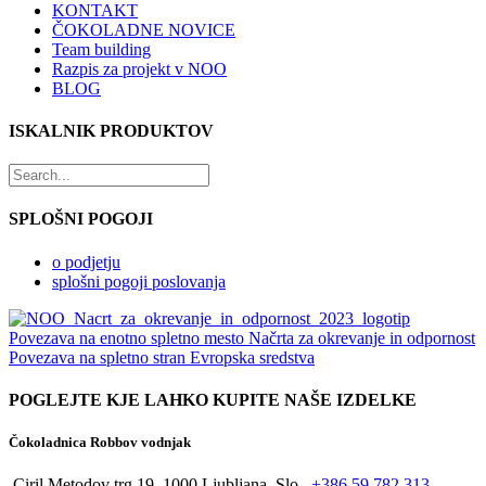
KONTAKT
ČOKOLADNE NOVICE
Team building
Razpis za projekt v NOO
BLOG
ISKALNIK PRODUKTOV
SPLOŠNI POGOJI
o podjetju
splošni pogoji poslovanja
Povezava na enotno spletno mesto Načrta za okrevanje in odpornost
Povezava na spletno stran Evropska sredstva
POGLEJTE KJE LAHKO KUPITE NAŠE IZDELKE
Čokoladnica Robbov vodnjak
Ciril Metodov trg 19, 1000 Ljubljana, Slo
+386 59 782 313