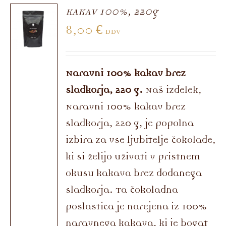
KAKAV 100%, 220g
8,00
€
DDV
Naravni 100% kakav brez
sladkorja, 220 g.
Naš izdelek,
Naravni 100% kakav brez
sladkorja, 220 g, je popolna
izbira za vse ljubitelje čokolade,
ki si želijo uživati v pristnem
okusu kakava brez dodanega
sladkorja. Ta čokoladna
poslastica je narejena iz 100%
naravnega kakava, ki je bogat