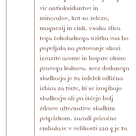
vir antioksidantov in
mineralov, kot so železo,
magnezij in cink. Vsaka žlica
tega čokoladnega užitka vas bo
popeljala na potovanje skozi
izrazite arome in bogate okuse
pravega kakava. Brez dodanega
sladkorja je ta izdelek odlična
izbira za tiste, ki se izogibajo
sladkorju ali pa iščejo bolj
zdrave alternative sladkim
prigrizkom. Zaradi priročne
embalaže v velikosti 220 g je ta